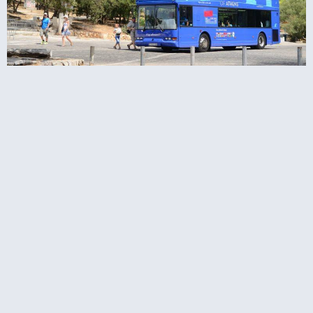
ובוס התיירים של אתונה הופ און הופ אוף