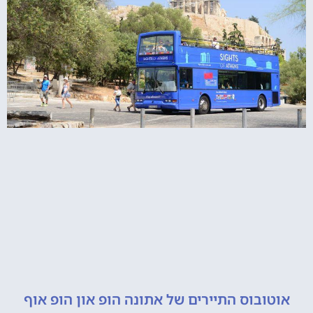
ובוס התיירים של אתונה הופ און הופ אוף