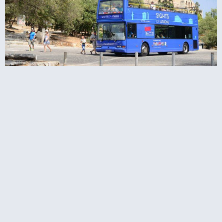
ובוס התיירים של אתונה הופ און הופ אוף