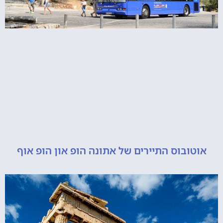
ובוס התיירים של אתונה הופ און הופ אוף