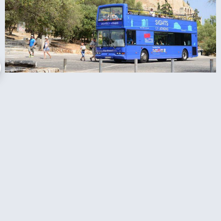
ובוס התיירים של אתונה הופ און הופ אוף