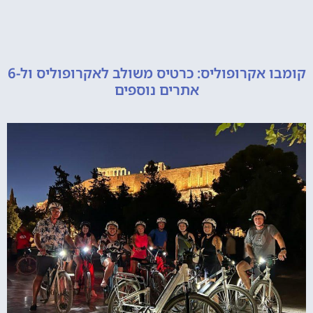
קומבו אקרופוליס: כרטיס משולב לאקרופוליס ול-6
אתרים נוספים