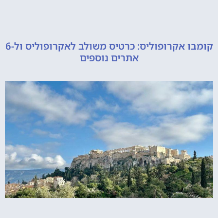
קומבו אקרופוליס: כרטיס משולב לאקרופוליס ול-6
אתרים נוספים