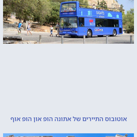
ובוס התיירים של אתונה הופ און הופ אוף