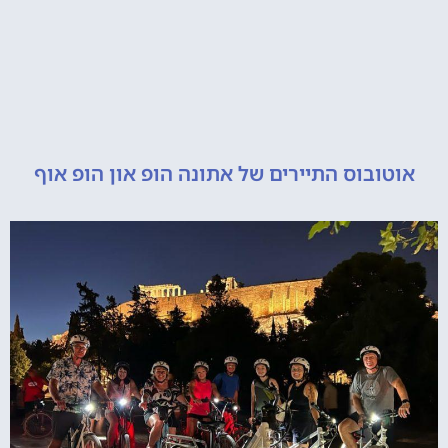
ובוס התיירים של אתונה הופ און הופ אוף