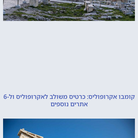
קומבו אקרופוליס: כרטיס משולב לאקרופוליס ול-6
אתרים נוספים