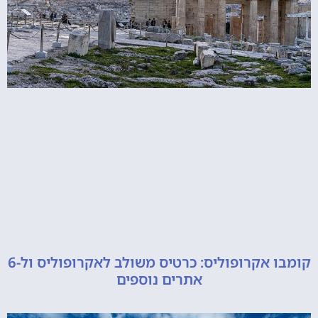
קומבו אקרופוליס: כרטיס משולב לאקרופוליס ול-6
אתרים נוספים