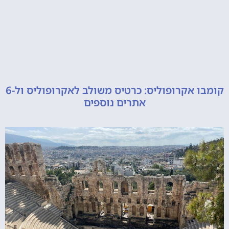
קומבו אקרופוליס: כרטיס משולב לאקרופוליס ול-6
אתרים נוספים