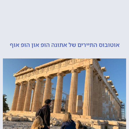
ובוס התיירים של אתונה הופ און הופ אוף