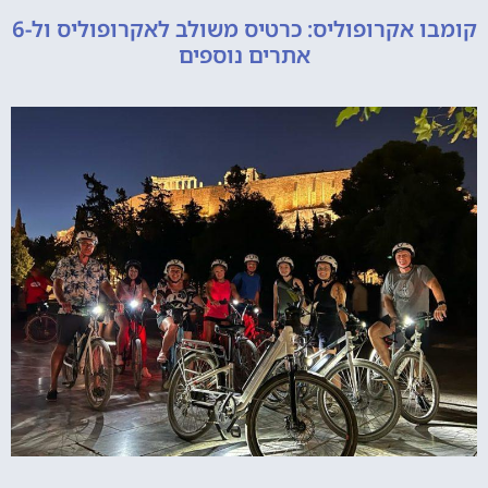
קומבו אקרופוליס: כרטיס משולב לאקרופוליס ול-6
אתרים נוספים