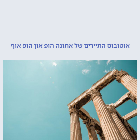
ובוס התיירים של אתונה הופ און הופ אוף