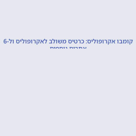
קומבו אקרופוליס: כרטיס משולב לאקרופוליס ול-6
אתרים נוספים