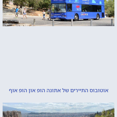
ובוס התיירים של אתונה הופ און הופ אוף