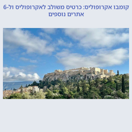
קומבו אקרופוליס: כרטיס משולב לאקרופוליס ול-6
אתרים נוספים