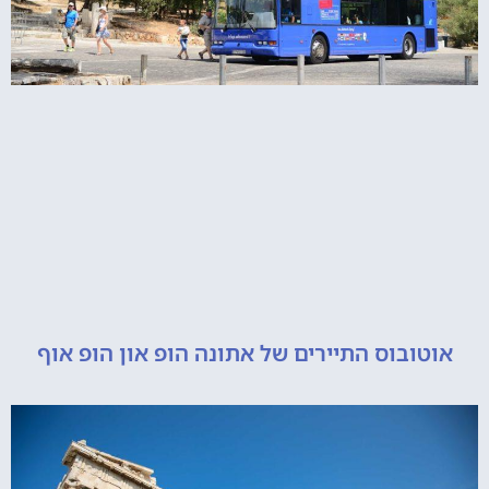
ובוס התיירים של אתונה הופ און הופ אוף