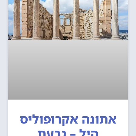
אתונה אקרופוליס
היל – גבעת