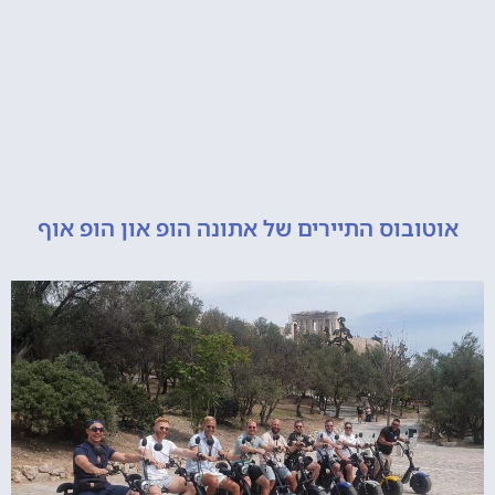
ובוס התיירים של אתונה הופ און הופ אוף