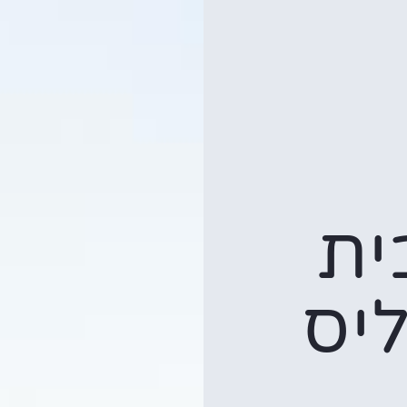
ית
יס