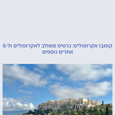
קומבו אקרופוליס: כרטיס משולב לאקרופוליס ול-6
אתרים נוספים