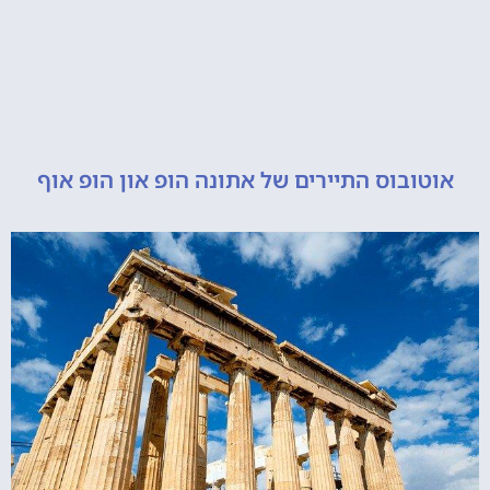
ובוס התיירים של אתונה הופ און הופ אוף