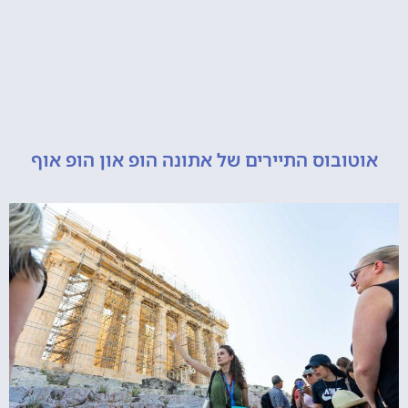
ובוס התיירים של אתונה הופ און הופ אוף