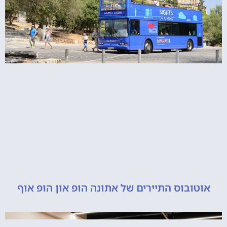
ובוס התיירים של אתונה הופ און הופ אוף