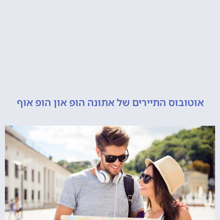
ובוס התיירים של אתונה הופ און הופ אוף