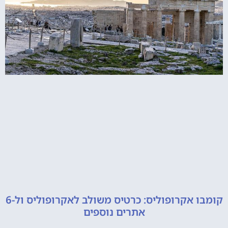
קומבו אקרופוליס: כרטיס משולב לאקרופוליס ול-6
אתרים נוספים