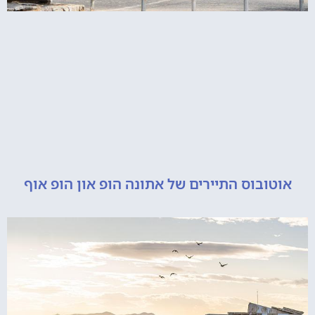
ובוס התיירים של אתונה הופ און הופ אוף