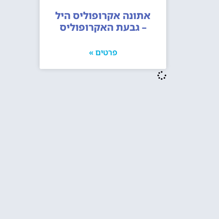
אתונה אקרופוליס היל
– גבעת האקרופוליס
פרטים »