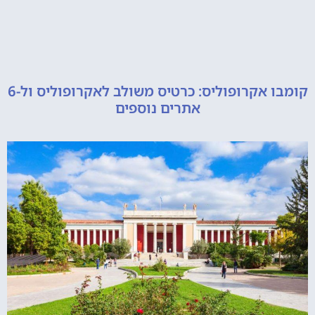
קומבו אקרופוליס: כרטיס משולב לאקרופוליס ול-6
אתרים נוספים