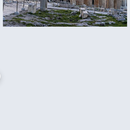
קומבו אקרופוליס: כרטיס משולב לאקרופוליס ול-6
אתרים נוספים