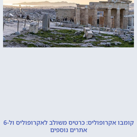
קומבו אקרופוליס: כרטיס משולב לאקרופוליס ול-6
אתרים נוספים