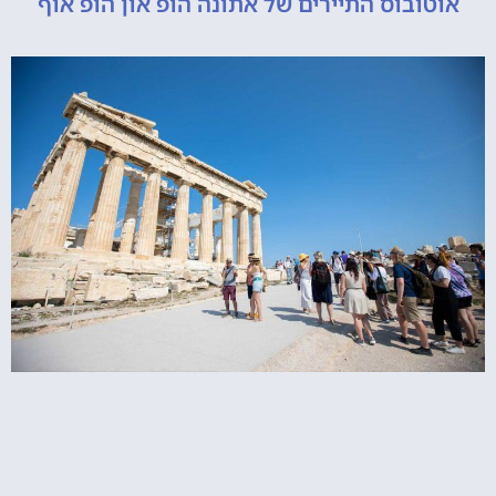
ובוס התיירים של אתונה הופ און הופ אוף